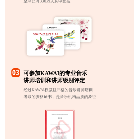
至今已有330万人从中受益
可参加KAWAI的专业音乐
讲师培训和讲师级别评定
经过KAWAI权威且严格的音乐讲师培训
考取的资格证书，是音乐机构品质的象征