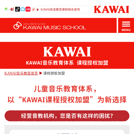
KAWAI音楽教室课程报名咨询
KAWAI音乐教室首页
课程授权加盟