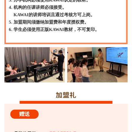
4. 机构的任课讲师必须接受。
KAWAI的讲师培训且通过考核方可上岗。
5. 加盟期间须缴纳加盟费和年度授权费。
6. 学生必须使用正版KAWAI教材，不可复印。
赠送