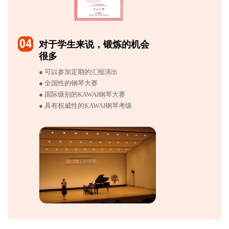
对于学生来说，锻炼的机会
很多
● 可以参加定期的汇报演出
● 全国性的钢琴大赛
● 国际级别的KAWAI钢琴大赛
● 具有权威性的KAWAI钢琴考级